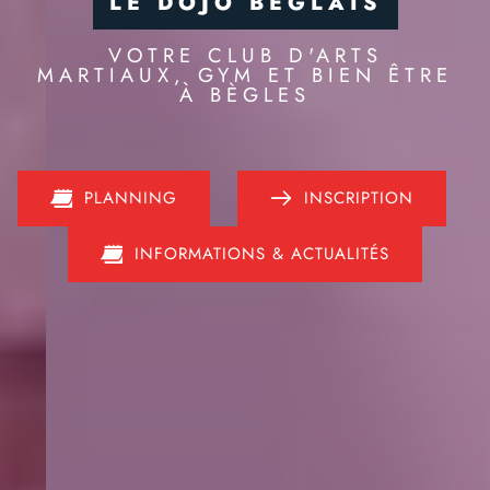
L
E
D
O
J
O
B
É
G
L
A
I
S
VOTRE CLUB D'ARTS
MARTIAUX, GYM ET BIEN ÊTRE
À BÈGLES
PLANNING
INSCRIPTION
INFORMATIONS & ACTUALITÉS